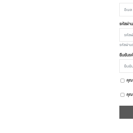
รหัสผ่า
รหัสผ่าน
ยืนยันร
คุณ
คุณ